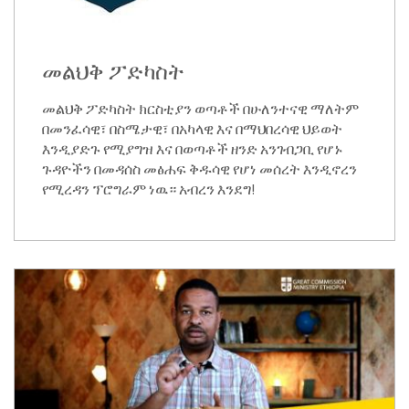
መልህቅ ፖድካስት
መልህቅ ፖድካስት ክርስቲያን ወጣቶች በሁለንተናዊ ማለትም
በመንፈሳዊ፣ በስሜታዊ፣ በአካላዊ እና በማህበረሳዊ ህይወት
እንዲያድጉ የሚያግዝ እና በወጣቶች ዘንድ አንገብጋቢ የሆኑ
ጉዳዮችን በመዳሰስ መፅሐፍ ቅዱሳዊ የሆነ መሰረት እንዲኖረን
የሚረዳን ፕሮግራም ነዉ። አብረን እንደግ!