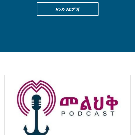
አንድ እርምጃ