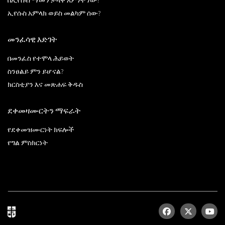
በኢየሱስ ማመን ታላቅ እምነት ነው?
ኢየሱስ አምላክ ወይስ መልካም ሰው?
መንፈሳዊ እድገት
በመንፈስ የተሞላ ሕይወት
ስንፀልይ ምን ይሆናል?
ክርስቲያን እና መጽሐፍ ቅዱስ
ደቀመዛሙርትን ማፍራት
የደቀመዝሙርነት ክፍሎች
የግል ምስክርነት