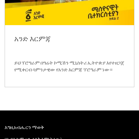
አንድ እርምጃ
ይህ ፕሮግራም በግሬት ኮሚሽን ሚኒስትሪ ኢትዮጵያ እየተዘጋጀ
የሚቀርብ ሳምንታዊው የአንድ እርምጃ ፕሮግራም ነው።
እግዚአብሔርን ማወቅ