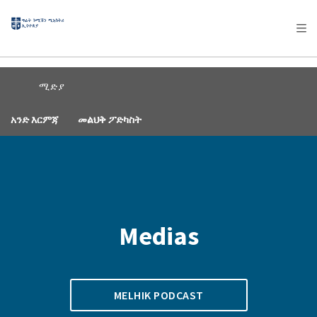
AFRICA
ASIA
EUROPE
LATIN
AMERICA / CARIBBEAN
NORTH AMERICA
OCEANIA
ሚድያ
አንድ እርምጃ
መልህቅ ፖድካስት
Medias
MELHIK PODCAST