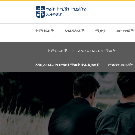
AFRICA
ASIA
EUROPE
LATI
ትምህርቶች
አገልግሎቶች
ሚድያ
መጣጥፎች
ትምህርቶች
እግዚአብሔርን ማወቅ
እግዚአብሔርን በግልህ ማወቅ ትፈልጋለህ?
ሥላሴን መረዳት