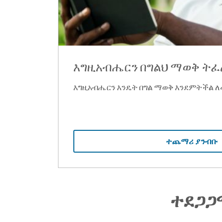
እግዚአብሔርን በግልህ ማወቅ ትፈ
እግዚአብሔርን እንዴት በግል ማወቅ እንደምትችል 
ተጨማሪ ያንብቡ
ተደጋጋ