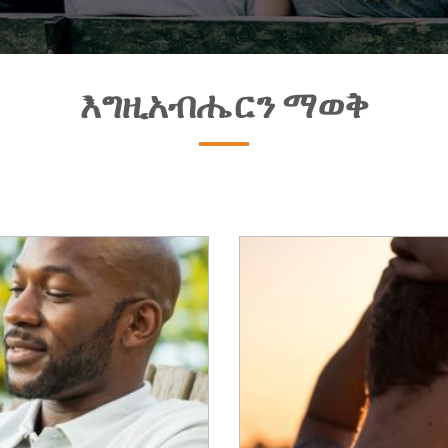
እግዚአብሔርን ማወቅ