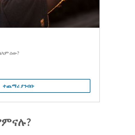
ልካም ሰው?
ተጨማሪ ያንብቡ
ያምናሉ?