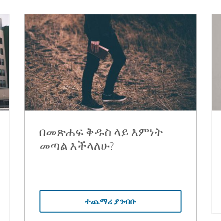
በመጽሐፍ ቅዱስ ላይ እምነት
መጣል እችላለሁ?
ተጨማሪ ያንብቡ