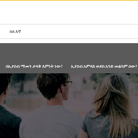
N AMERICA / CARIBBEAN
NORTH AMERICA
ስለ እኛ
በኢየሱስ ማመን ታላቅ እምነት ነው?
ኢየሱስ አምላክ ወይስ አንድ መልካም ሰው?