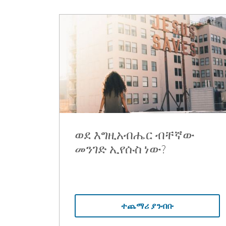
ወደ እግዚአብሔር ብቸኛው
መንገድ ኢየሱስ ነው?
ተጨማሪ ያንብቡ