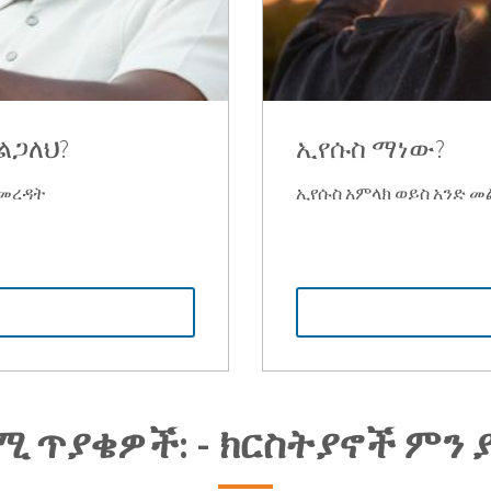
ልጋለህ?
ኢየሱስ ማነው?
ለመረዳት
ኢየሱስ አምላክ ወይስ አንድ መ
ሚ ጥያቄዎች: - ክርስትያኖች ምን 