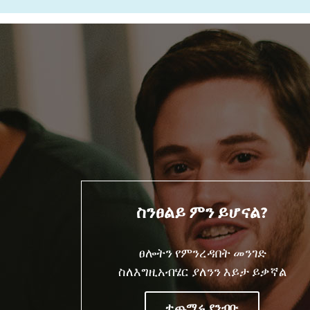
ስንፀልይ ምን ይሆናል?
ፀሎትን የምንረዳበት መንገድ
ስለእግዚአብሄር ያለንን እይታ ይቃኛል
ተጨማሩ ያንብቡ