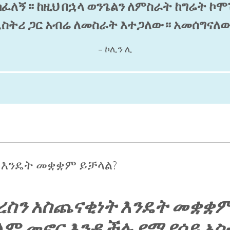
ካፈለኝ። ከዚህ በኋላ ወንጌልን ለምስራት ከግሬት ኮሞ
ስትሪ ጋር አብሬ ለመስራት እተጋለው። አመሰግናለው
– ኮሊን ሊ
ን እንዴት መቋቋም ይቻላል?
ረስን አስጨናቂነት እንዴት መቋቋም
ሰላም መኖር እንዲችሉ የሚያሳይ አ