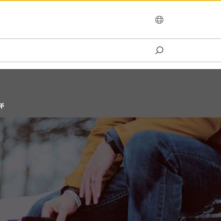
OCEANIA
ች