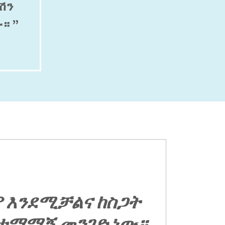
ሽን
። ”
 እንደሚቻልና ከስጋት
ስተማማኝ መንገድ ነው።