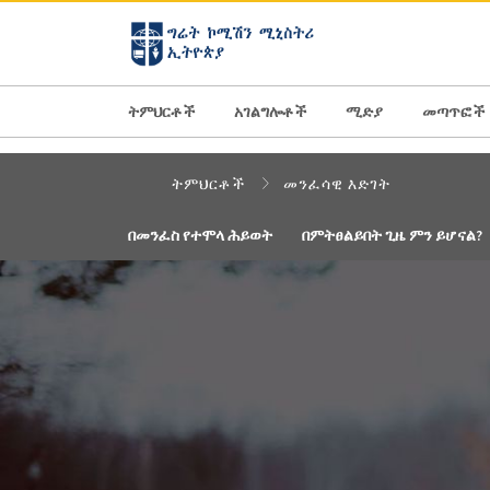
AFRICA
ASIA
EUROPE
LATI
ትምህርቶች
አገልግሎቶች
ሚድያ
መጣጥፎች
ትምህርቶች
መንፈሳዊ እድገት
በመንፈስ የተሞላ ሕይወት
በምትፀልይበት ጊዜ ምን ይሆናል?