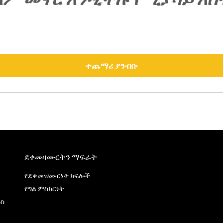
ተጨማሪ ያንብቡ
ደቀመዛሙርትን ማፍራት
የደቀመዝሙርነት ክፍሎች
የግል ምስክርነት
ዱስ