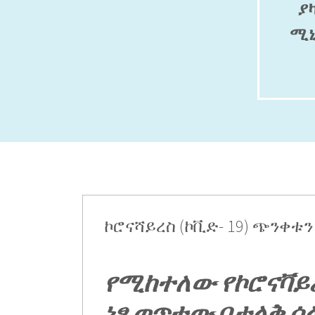
ያ
ሚኒ
ኮሮናሻይረስ (ኮቪድ- 19) ጭንቀቱ
የሚከተለው የኮሮናቫይ
ነፃ ወጥተው በታላቅ 