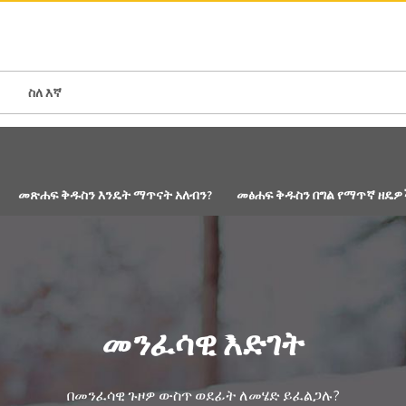
N AMERICA / CARIBBEAN
NORTH AMERICA
ስለ እኛ
መጽሐፍ ቅዱስን እንዴት ማጥናት አለብን?
መፅሐፍ ቅዱስን በግል የማጥኛ ዘዴዎ
መንፈሳዊ እድገት
በመንፈሳዊ ጉዞዎ ውስጥ ወደፊት ለመሄድ ይፈልጋሉ?