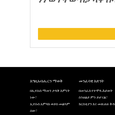
እግዚአብሔርን ማወቅ
መንፈሳዊ እድገት
በኢየሱስ ማመን ታላቅ እምነት
በመንፈስ የተሞላ ሕይወት
ነው?
ስንፀልይ ምን ይሆናል?
ኢየሱስ አምላክ ወይስ መልካም
ክርስቲያን እና መጽሐፍ ቅ
ሰው?