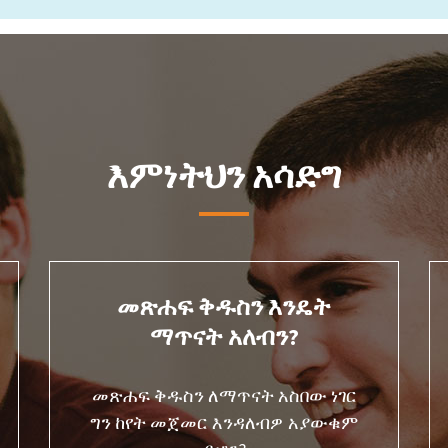
እምነትህን አሳድግ
መጽሐፍ ቅዱስን እንዴት
ማጥናት አለብን?
መጽሐፍ ቅዱስን ለማጥናት አስበው ነገር
ግን ከየት መጀመር እንዳለብዎ አያውቁም