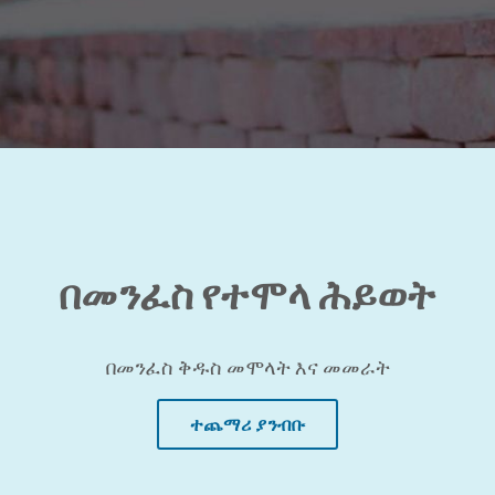
በመንፈስ የተሞላ ሕይወት
በመንፈስ ቅዱስ መሞላት እና መመራት
ተጨማሪ ያንብቡ