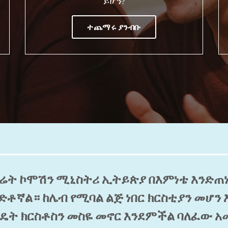
ይሆን?
ተጨማሩ ያንብቡ
ሬት ኮሞሽን ሚኒስትሪ ኢትይጵያ በእምነቴ እንድጠ
ድቶኛል። ከሌብ የሚባል ልጅ ነበር ክርስቲያን መሆን 
ንዴት ክርስቶስን መስዬ መኖር እንደምችል ባለፈው አ