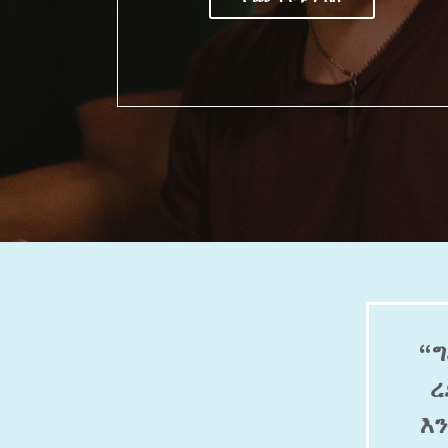
“ግ
ረ
እ