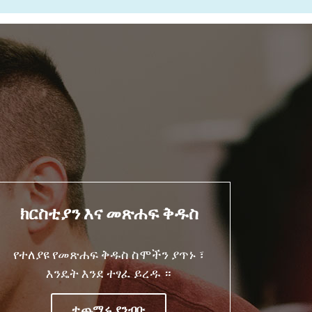
ክርስቲያን እና መጽሐፍ ቅዱስ
የተለያዩ የመጽሐፍ ቅዱስ ስሞችን ያጥኑ ፣
እንዴት እንደ ተፃፈ ይረዱ ።
ተጨማሩ ያንብቡ