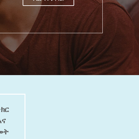
ነክር
እና
መት