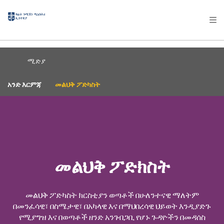
AFRICA
ASIA
EUROPE
LATIN
AMERICA / CARIBBEAN
NORTH AMERICA
OCEANIA
ሚድያ
አንድ እርምጃ
መልህቅ ፖድካስት
መልህቅ ፖድክስት
መልህቅ ፖድካስት ክርስቲያን ወጣቶች በሁለንተናዊ ማለትም
በመንፈሳዊ፣ በስሜታዊ፣ በአካላዊ እና በማህበረሳዊ ህይወት እንዲያድጉ
የሚያግዝ እና በወጣቶች ዘንድ አንገብጋቢ የሆኑ ጉዳዮችን በመዳሰስ