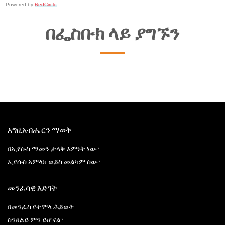
Powered by
RedCircle
በፌስቡክ ላይ ያግኙን
እግዚአብሔርን ማወቅ
በኢየሱስ ማመን ታላቅ እምነት ነው?
ኢየሱስ አምላክ ወይስ መልካም ሰው?
መንፈሳዊ እድገት
በመንፈስ የተሞላ ሕይወት
ስንፀልይ ምን ይሆናል?