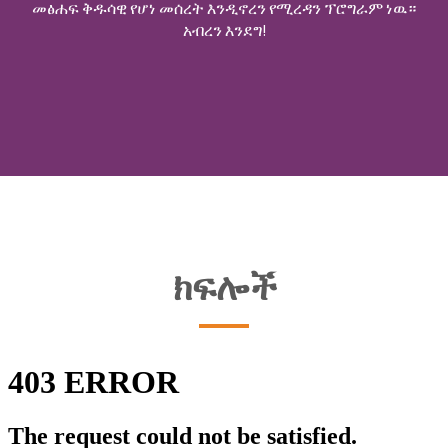
መፅሐፍ ቅዱሳዊ የሆነ መሰረት እንዲኖረን የሚረዳን ፕሮግራም ነዉ።
አብረን እንደግ!
ክፍሎች