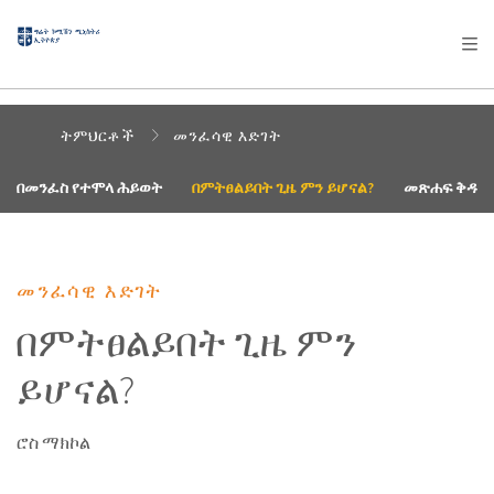
AFRICA
ASIA
EUROPE
LATIN
AMERICA / CARIBBEAN
NORTH AMERICA
OCEANIA
ትምህርቶች
መንፈሳዊ እድገት
በመንፈስ የተሞላ ሕይወት
በምትፀልይበት ጊዜ ምን ይሆናል?
መጽሐፍ ቅዱስን
መንፈሳዊ እድገት
በምትፀልይበት ጊዜ ምን
ይሆናል?
ሮስ ማክኮል