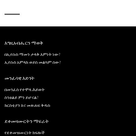
እግዚአብሔርን ማወቅ
በኢየሱስ ማመን ታላቅ እምነት ነው?
ኢየሱስ አምላክ ወይስ መልካም ሰው?
መንፈሳዊ እድገት
በመንፈስ የተሞላ ሕይወት
ስንፀልይ ምን ይሆናል?
ክርስቲያን እና መጽሐፍ ቅዱስ
ደቀመዛሙርትን ማፍራት
የደቀመዝሙርነት ክፍሎች