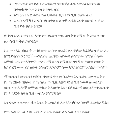
ሃይማኖት እንደልቤ እነዳልሆን ገድቦኛል ብዬ እርግፍ አድርጌው
በተወኩት ጊዜ እንኳን ፀልዬ ነበር፡፡
እግዚአበሔር ወደተሻለ ህይወት በጋበዘኝ ጊዜ ፀልዬ ነበር፡፡
አዲስ አማኝ፣ አዲስ ባል በተለይ ደግሞ አዲስ አባት በሆንኩባቸው
ጊዜያት ፀልዬ ነበር፡፡
ይህንን ሁሉ ስታነብ ፀሎት የተባለውን ነገር ጠንቅቄ የማውቅ እነደሆንሁ
ልታስብ ትችል ይሆናል፡፡
ነገር ግን እኔ በክርስትና ህይወቴ ውስጥ ጨርሼ ልረዳቸው ካልቻልኳቸው እና
ከሚያሳስቡኝ ነገሮች መሃል በተጨባጭ ላየውና ልሰማው ከማልችለው
አምላክ ጋር የሁለትዮሽ ንግግር ማድረግ የሚለው ዋነኛው ነው፡፡ የፀሎት
አደራረግ መመሪያ ፅሁፍ የሰጠኝ አንድም ሰው እንደነበርም አላስታውስም፡፡
ማንበብን፣ መፃፍን፣ የሂሳብ ቀመሮችን መስራትን እና ጊታር መጫወትን
የተማርኩት በፀሎት ከማሳልፈው ጊዜ እጅግ ባነሰ ጊዜ ነው፡፡ ለመፀለይ
ሳስብ ግን ሌሎች በሚገባ ተከታትለውት እኔ ብቻ ሳልገኝ ወደኋላ የቀረሁበት
የትምህርት ክፍለ ጊዜ መስሎ የሰማኛል፡፡
አንዳንድ ጊዜ ጭራሹን እንዴት መፀለይ እንዳለብኝ የረሳሁም ይመስለኛል፡፡
ምን አልባት ይህ ነው የተባለ የራሱ ቀመር ለሌለው ነገር ቀመር