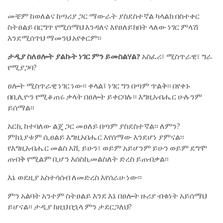
መቼም ከወለልና ከጣሪያ ጋር ማውራት ያስደስተኛል ካላልክ በስተቀር
ስትፀልይ በርግጥ የሚሰማህ እንዳለና እየፀለይክበት ላለው ነገር ምላሽ
እንደሚሰጥህ ማመንህ አየቀርም፡፡
ታዲያ ስለፀሎት ያልኩት ነገር ምን ይመስልሃል?
አስፈሪ፣ ሚስጥራዊ፣ ግራ
የሚያጋባ?
ፀሎት ሚስጥራዊ ነገር ነው፡፡ ቀላል፤ ነገር ግን በጣም ጥልቅ፡፡ በየቀኑ
በቢሊዮን የሚቆጠሩ ቃላት በፀሎት ይቀርባሉ፡፡ እግዚአብሔር ሁሉንም
ይሰማል፡፡
አርኪ ከተባለው ልጄ ጋር መፀለይ በጣም ያስደስተኛል፡፡ ለምን?
ምክኒያቱም ሲፀልይ እግዚአበሔር እየሰማው እንደሆነ ያምናል፡፡
የእግዚአብሔር መልስ እሺ ይሁን፣ ወይም አይሆንም ይሁን ወይም ደግሞ
ጠብቅ የሚልም ቢሆን እሰስኪመልስለት ድረስ ይጠብቃል፡፡
እኔ ወደዚያ አስተሳሰብ ለመድረስ እየሰራሁ ነው፡፡
ምን አልባት አንተም ስትፀልይ እንደ እኔ በፀሎት ዙሪያ ብቁነት አይሰማህ
ይሆናል፡፡ ታዲያ ከዚህ በኋላ ምን ታደርጋለህ?