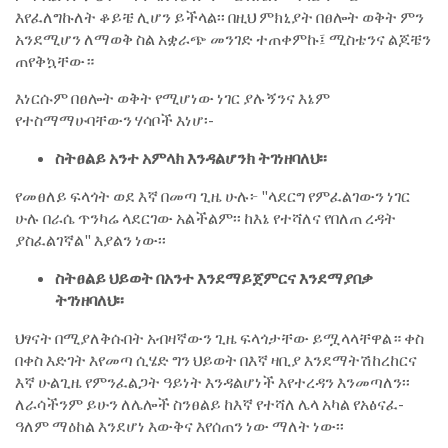
እየፈለግኩለት ቆይቼ ሊሆን ይችላል፡፡ በዚህ ምክኒያት በፀሎት ወቅት ምን
አንደሚሆን ለማወቅ ስል አቋራጭ መንገድ ተጠቀምኩ፤ ሚስቴንና ልጆቼን
ጠየቅኳቸው።
እነርሱም በፀሎት ወቅት የሚሆነው ነገር ያሉኝንና እኔም
የተስማማሁባቸውን ሃሳቦች እነሆ፡-
ስትፀልይ አንተ አምላክ እንዳልሆንክ ትገነዘባለህ፡፡
የመፀለይ ፍላጎት ወደ እኛ በመጣ ጊዜ ሁሉ፦ "ላደርግ የምፈልገውን ነገር
ሁሉ በራሴ ጥንካሬ ላደርገው አልችልም፡፡ ከእኔ የተሻለና የበለጠ ረዳት
ያስፈልገኛል" እያልን ነው፡፡
ስትፀልይ ህይወት በአንተ እንደማይጀምርና እንደማያበቃ
ትገነዘባለህ፡፡
ህፃናት በሚያለቅሱበት አብዛኛውን ጊዜ ፍላጎታቸው ይሟላላቸዋል። ቀስ
በቀስ እድገት እየመጣ ሲሄድ ግን ህይወት በእኛ ዛቢያ እንደማትሽከረከርና
እኛ ሁልጊዜ የምንፈልጋት ዓይነት እንዳልሆነች እየተረዳን እንመጣለን፡፡
ለራሳችንም ይሁን ለሌሎች ስንፀልይ ከእኛ የተሻለ ሌላ አካል የአፅናፈ-
ዓለም ማዕከል እንደሆነ እውቅና እየሰጠን ነው ማለት ነው፡፡