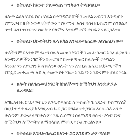
ስትፀልይ ከአንተ ያልመነጨ ጥንካሬን ትላበሳለህ፡፡
ፀሎት ልዕለ ሃያል የሆነ ሃይል በተግዳሮቶቻችን መሃል አብሮን እንዲሆን
የምንጋብዝበት ነው፡፡ የትኛውም የእምነት አስተሳሰብ ቢኖረንም ስንፀልይ
ጥንካሬን፣ጥበብንና የውስጥ ሰላምና እንደምናገኝ ተስፋ እናደርጋለን፡፡
ስትፀልይ ህይወትህን ሌላ አካል እንዲቆጣጠረው እየሰጠህ ነው፡፡
ሁላችንም በአንድም ይሁን በሌላ መጠን ነገሮችን መቆጣጠር እንፈልጋለን፡፡
እንዳንዶቻችን ነገሮችን በመያዝና በመቆጣጠር ከሌሎች የተሻልን
እንደሆንን አድርገን እናስባለን፡፡ ፀሎት ግን እግዚአብሔር በህይወታችን
የሾፌር መቀመጫ ላይ ሊቀመጥ የተገባው እንደሆነ እንድናምን ያደርገናል፡፡
ፀሎት ስለገጠመህ ነገር ትክክለኛውን ስሜትህን እንድታጋራ
ይረዳሃል፡፡
እግዚአብሔር ህይወትህን እንዲቆጣጠር ለመስጠት ዝግጁነት ይሰማሃል?
በዚህ ጥያቄ ዙሪያ ከእግዚአብሔር ጋር በግልፅ ተነጋገር፡፡ እርሱ ስለ አንተ
ሁሉንም ያውቃል፡፡በሁሉም ጊዜ ሊሰማህ ስለሚጓጓ ፀሎት ሃሳብህንና
ስሜትህን ለማወቅና ለማሰላሰል ምቹ ቦታ ይፈጥርልሃል፡፡
ስትፀልይ እግዚአብሔር ከአንተ ጋር እንደሆነ ታምናለህ፡፡