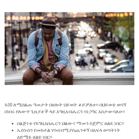
ከ30 ለሚበልጡ ዓመታት በፀሎት ህይወት ቆይቻለሁ፡፡ በህይወቴ ወሳኝ
በነበሩ የለውጥ ጊዜያቶች ላይ እግዚአብሔርን ሳነጋግር አስታውሳለሁ፡፡
በልጅነቴ የእግዚአበሔርን ህልውና ማመን ስጀምር ፀልዬ ነበር፡፡
ኢየሱስን የመከተል ሃሳብ በሚያስጨንቀኝ በአፍላ ወጣትነት
ዕድሜዬ ፀልዬ ነበር፡፡